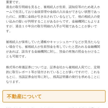
重要です。
過去の取引明細を見ると、被相続人が生前、認知症等のため老人ホ
ームで生活しており金銭管理や金銭の入出金ができない状態であっ
たのに、頻繁に金銭が引き出されているなどして、他の相続人の使
い込みの疑いが判明することがあるからです。金融機関にもよりま
すが、過去１０年分の取引明細の入手が可能であることが多いで
す。
被相続人が保有していた通帳やキャッシュカードなどが見当たらな
い場合でも、被相続人が生前預金を有していたと思われる金融機関
があれば、該当する金融機関に対し、預金の有無の照会をかけるこ
とも可能です。
株式等の有価証券については、証券会社から被相続人宛てに、定期
的に取引レポート等が送付されていることが多いですので、これを
もとに、当該証券会社等に対し、残高証明書の発行を求めることに
なります。
不動産について